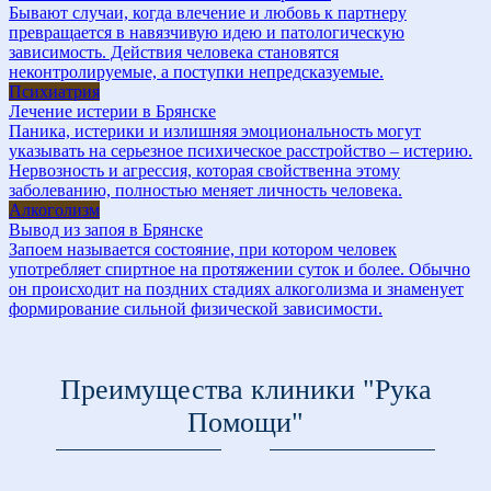
Бывают случаи, когда влечение и любовь к партнеру
превращается в навязчивую идею и патологическую
зависимость. Действия человека становятся
неконтролируемые, а поступки непредсказуемые.
Психиатрия
Лечение истерии в Брянске
Паника, истерики и излишняя эмоциональность могут
указывать на серьезное психическое расстройство – истерию.
Нервозность и агрессия, которая свойственна этому
заболеванию, полностью меняет личность человека.
Алкоголизм
Вывод из запоя в Брянске
Запоем называется состояние, при котором человек
употребляет спиртное на протяжении суток и более. Обычно
он происходит на поздних стадиях алкоголизма и знаменует
формирование сильной физической зависимости.
Преимущества клиники "Рука
Помощи"