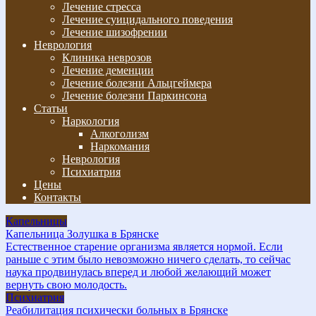
Лечение стресса
Лечение суицидального поведения
Лечение шизофрении
Неврология
Клиника неврозов
Лечение деменции
Лечение болезни Альцгеймера
Лечение болезни Паркинсона
Статьи
Наркология
Алкоголизм
Наркомания
Неврология
Психиатрия
Цены
Контакты
Капельницы
Капельница Золушка в Брянске
Естественное старение организма является нормой. Если
раньше с этим было невозможно ничего сделать, то сейчас
наука продвинулась вперед и любой желающий может
вернуть свою молодость.
Психиатрия
Реабилитация психически больных в Брянске