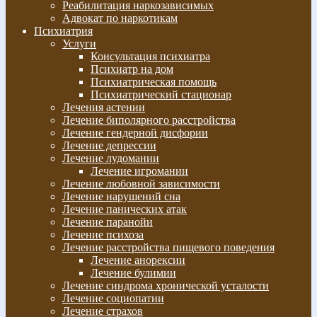
Реабилитация наркозависимых
Адвокат по наркотикам
Психиатрия
Услуги
Консультация психиатра
Психиатр на дом
Психиатрическая помощь
Психиатрический стационар
Лечения астении
Лечение биполярного расстройства
Лечение гендерной дисфории
Лечение депрессии
Лечение лудомании
Лечение игромании
Лечение любовной зависимости
Лечение нарушений сна
Лечение панических атак
Лечение паранойи
Лечение психоза
Лечение расстройства пищевого поведения
Лечение анорексии
Лечение булимии
Лечение синдрома хронической усталости
Лечение социопатии
Лечение страхов