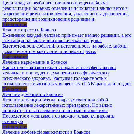
Цели и задачи реабилитационного процесса Задача
реабилитации больных отделения психиатрии заключается в
закреплении результатов лечения, ускорении выздоровления,
предотвращении возникновения рецидива и
Психиатрия
Лечение стресса в Брянске
Ежедневно каждый человек принимает немало решений, а это
все эмоциональная и психологическая нагрузка.
Быстротечность событий, ответственность на работе, заботы
дома – все это может стать причиной стресса.
Наркомания
Лечение наркомании в Брянске
Наркотическая зависимость поражает все сферы жизни
человека и приводит к ухудшению его физического,
психического здоровья. Растущая толерантность к
психологически-активным веществам (ПАВ) рано или поздно
Психиатрия
Лечение деменции в Брянске
Лечение деменции всегда подразумевает под собой
использование лекарственных препаратов. Но важно
понимать, что заболевание полностью неизлечимо.
Посредством медикаментов можно только купировать
основную
Психиатрия
Лечение любовной зависимости в Брянске