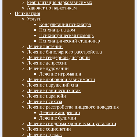
Реабилитация наркозависимых
Адвокат по наркотикам
Психиатрия
Услуги
Консультация психиатра
Психиатр на дом
Психиатрическая помощь
Психиатрический стационар
Лечения астении
Лечение биполярного расстройства
Лечение гендерной дисфории
Лечение депрессии
Лечение лудомании
Лечение игромании
Лечение любовной зависимости
Лечение нарушений сна
Лечение панических атак
Лечение паранойи
Лечение психоза
Лечение расстройства пищевого поведения
Лечение анорексии
Лечение булимии
Лечение синдрома хронической усталости
Лечение социопатии
Лечение страхов