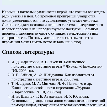
Игроманы настолько увлекаются игрой, что готовы все отдать
ради участия в ней. Со временем проигрыши учащаются,
долги увеличиваются, что существенно угнетает человека.
Сильно страдает психика и нервная система, вследствие чего
человек способен на непредсказуемые поступки. Большой
процент лудоманов думают о суициде, а некоторые из них
совершают его. Поэтому можно четко сказать, что из-за
игромании может иметь место летальный исход.
Список литературы
И. Д. Даренский, В. С. Акопян. Болезненное
пристрастие к азартным играм // Журнал «Наркология»,
№5, 2006 год.
В. В. Зайцев, А. Ф. Шайдулина. Как избавиться от
пристрастия к азартным играм. 2003 год.
Т. Н. Дудко, М. А. Мягкова, Л. Ф. Панченко и др.
Клинические особенности игромании //Журнал
«Наркология», № 10, 2006 год.
Н. В. Шемчук, Г. Б. Агараладзе, И. У. Юсупова.
Основные подходы к оказанию медико-психологической
помощи лицам, страдающим патологическим влечением