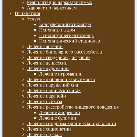
Реабилитация наркозависимых
Адвокат по наркотикам
Психиатрия
Услуги
Консультация психиатра
Психиатр на дом
Психиатрическая помощь
Психиатрический стационар
Лечения астении
Лечение биполярного расстройства
Лечение гендерной дисфории
Лечение депрессии
Лечение лудомании
Лечение игромании
Лечение любовной зависимости
Лечение нарушений сна
Лечение панических атак
Лечение паранойи
Лечение психоза
Лечение расстройства пищевого поведения
Лечение анорексии
Лечение булимии
Лечение синдрома хронической усталости
Лечение социопатии
Лечение страхов