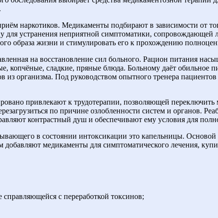
.
риём наркотиков. Медикаменты подбирают в зависимости от тог
у для устранения неприятной симптоматики, сопровождающей л
ого образа жизни и стимулировать его к прохождению полноцен
авленная на восстановление сил больного. Рацион питания нас
е, копчёные, сладкие, пряные блюда. Больному даёт обильное пи
ов из организма. Под руководством опытного тренера пациенто
ровано привлекают к трудотерапии, позволяющей переключить 
ерезагрузиться по причине озлобленности систем и органов. Р
авляют контрастный душ и обеспечивают ему условия для полно
бывающего в состоянии интоксикации это капельницы. Основой 
м добавляют медикаменты для симптоматического лечения, купи
е справляющейся с переработкой токсинов;