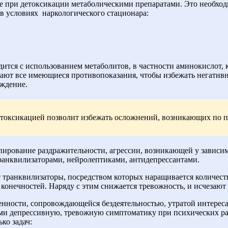
 при детоксикации метаболическими препаратами. Это необходи
 в условиях
наркологического стационара:
ится с использованием метаболитов, в частности аминокислот,
ют все имеющиеся противопоказания, чтобы избежать негативно
ждение.
етоксикацией позволит избежать осложнений, возникающих по п
упирование раздражительности, агрессии, возникающей у зависи
анквилизаторами, нейролептиками, антидепрессантами.
ранквилизаторы, посредством которых наращивается количество
конечностей. Наряду с этим снижается тревожность, и исчезают 
ности, сопровождающейся бездеятельностью, утратой интереса
и депрессивную, тревожную симптоматику при психических рас
ко задач: