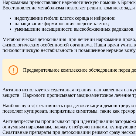
Наркоманам предоставляют наркологическую помощь в Брянске
Восстановление метаболизма позволяет решить комплекс задач
недопущение гибели клеток сердца и нейронов;
наращивание формирования энергии клеток;
уменьшение насыщенности высвобожденных радикалов.
Метаболическая детоксикация
при лечении наркомании провод
физиологических особенностей организма. Наши врачи учитыва
психологическую нестабильность и повышенное нервное возбу
Предварительное комплексное обследование перед д
Активно используется седативная терапия, направленная на к
веществ.
Наркологи прописывают медикаментозное лечение тр
Наибольшую эффективность при детоксикации демонстрируют т
позволяет купировать неприятные симптомы, такие как тремор 
Антидепрессанты прописывают при идентификации заторможен
опиумным наркоманам, наряду с нейролептиками, купирующим
Седативные препараты при детоксикации решают сразу несколь