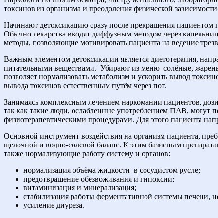
токсинов из организма и преодоления физической зависимости
Начинают детоксикацию сразу после прекращения пациентом п
Обычно лекарства вводят диффузным методом через капельниц
методы, позволяющие мотивировать пациента на ведение трезв
Важным элементом детоксикации является диетотерапия, напр
питательными веществами.
Убирают из меню
солёные, жарены
позволяет нормализовать метаболизм и ускорить вывод токсин
вывода токсинов естественным путём через пот.
Занимаясь комплексным лечением наркомании пациентов, дози
так как такие люди, ослабленные употреблением ПАВ, могут п
физиотерапевтическими процедурами. Для этого пациента напр
Основной инструмент воздействия на организм пациента, пре
щелочной и водно-солевой баланс. К этим базисным препарата
также нормализующие работу систему и органов:
нормализация объёма жидкости
в сосудистом русле;
предотвращение обезвоживания и гипоксии;
витаминизация и минерализация;
стабилизация работы ферментативной системы печени, н
усиление диуреза.