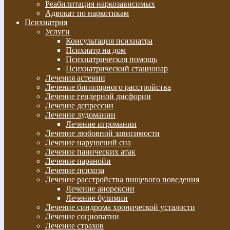
Реабилитация наркозависимых
Адвокат по наркотикам
Психиатрия
Услуги
Консультация психиатра
Психиатр на дом
Психиатрическая помощь
Психиатрический стационар
Лечения астении
Лечение биполярного расстройства
Лечение гендерной дисфории
Лечение депрессии
Лечение лудомании
Лечение игромании
Лечение любовной зависимости
Лечение нарушений сна
Лечение панических атак
Лечение паранойи
Лечение психоза
Лечение расстройства пищевого поведения
Лечение анорексии
Лечение булимии
Лечение синдрома хронической усталости
Лечение социопатии
Лечение страхов