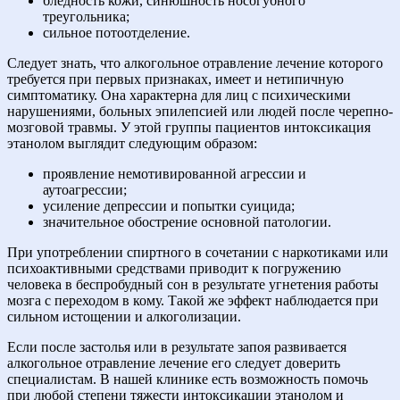
бледность кожи, синюшность носогубного
треугольника;
сильное потоотделение.
Следует знать, что алкогольное отравление лечение которого
требуется при первых признаках, имеет и нетипичную
симптоматику. Она характерна для лиц с психическими
нарушениями, больных эпилепсией или людей после черепно-
мозговой травмы. У этой группы пациентов интоксикация
этанолом выглядит следующим образом:
проявление немотивированной агрессии и
аутоагрессии;
усиление депрессии и попытки суицида;
значительное обострение основной патологии.
При употреблении спиртного в сочетании с наркотиками или
психоактивными средствами приводит к погружению
человека в беспробудный сон в результате угнетения работы
мозга с переходом в кому. Такой же эффект наблюдается при
сильном истощении и алкоголизации.
Если после застолья или в результате запоя развивается
алкогольное отравление лечение его следует доверить
специалистам. В нашей клинике есть возможность помочь
при любой степени тяжести интоксикации этанолом и