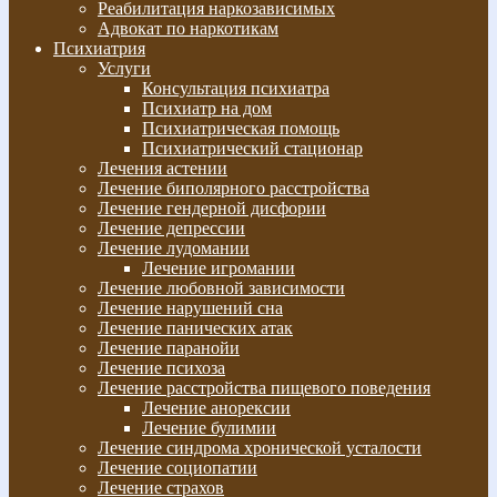
Реабилитация наркозависимых
Адвокат по наркотикам
Психиатрия
Услуги
Консультация психиатра
Психиатр на дом
Психиатрическая помощь
Психиатрический стационар
Лечения астении
Лечение биполярного расстройства
Лечение гендерной дисфории
Лечение депрессии
Лечение лудомании
Лечение игромании
Лечение любовной зависимости
Лечение нарушений сна
Лечение панических атак
Лечение паранойи
Лечение психоза
Лечение расстройства пищевого поведения
Лечение анорексии
Лечение булимии
Лечение синдрома хронической усталости
Лечение социопатии
Лечение страхов