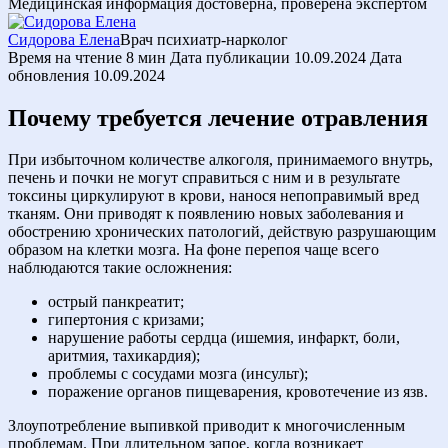
Медицинская информация достоверна, проверена экспертом
Сидорова Елена
Врач психиатр-нарколог
Время на чтение
8 мин
Дата публикации
10.09.2024
Дата
обновления
10.09.2024
Почему требуется лечение отравления
При избыточном количестве алкоголя, принимаемого внутрь,
печень и почки не могут справиться с ним и в результате
токсины циркулируют в крови, нанося непоправимый вред
тканям. Они приводят к появлению новых заболевания и
обострению хронических патологий, действую разрушающим
образом на клетки мозга. На фоне перепоя чаще всего
наблюдаются такие осложнения:
острый панкреатит;
гипертония с кризами;
нарушение работы сердца (ишемия, инфаркт, боли,
аритмия, тахикардия);
проблемы с сосудами мозга (инсульт);
поражение органов пищеварения, кровотечение из язв.
Злоупотребление выпивкой приводит к многочисленным
проблемам. При длительном запое, когда возникает